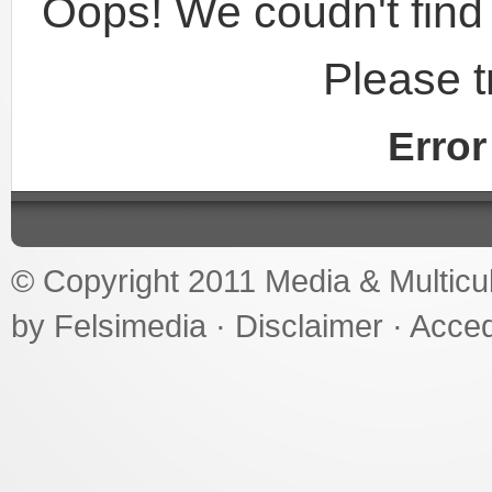
Oops! We coudn't find 
Please t
Erro
© Copyright 2011
Media & Multicul
by
Felsimedia
·
Disclaimer
·
Acced